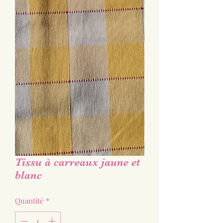
Tissu à carreaux jaune et
blanc
Quantité
*