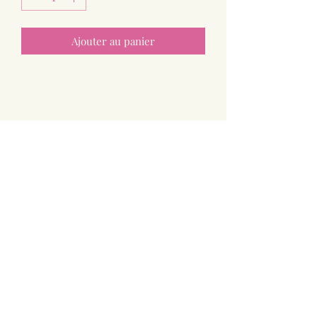
Ajouter au panier
Paniers Doux
greg.us@outlook.fr
0633795465
41 Impasse d'Andey
74800 Saint-Sixt
Haute Savoie