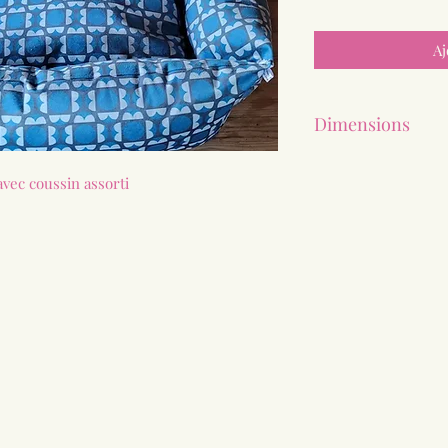
Aj
Dimensions
70 x 50 cm de diamè
avec coussin assorti