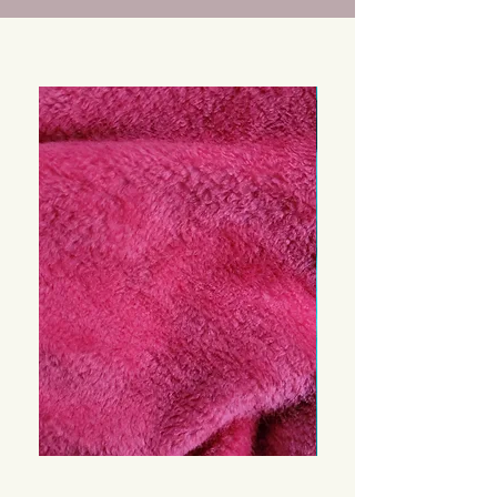
Tissu
Tissu
polaire
polaire
rouge
turquoise