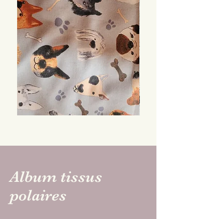
Tissu
Tissu
beige
imperméable
chiens
chiens
Album tissus
polaires