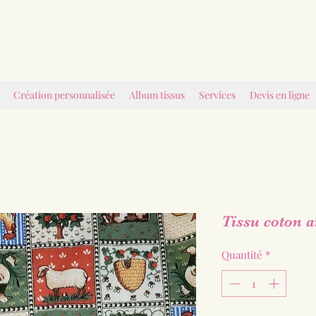
Création personnalisée
Album tissus
Services
Devis en ligne
Tissu coton 
Quantité
*