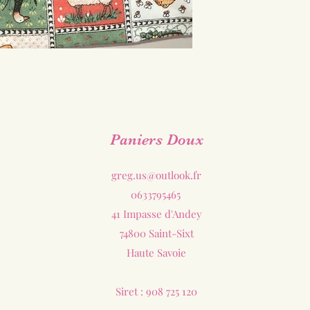
Paniers Doux
greg.us@outlook.fr
0633795465
41 Impasse d'Andey
74800 Saint-Sixt
Haute Savoie
Siret : 908 725 120