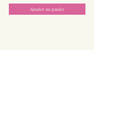
Ajouter au panier
Paniers Doux
greg.us@outlook.fr
0633795465
41 Impasse d'Andey
74800 Saint-Sixt
Haute Savoie