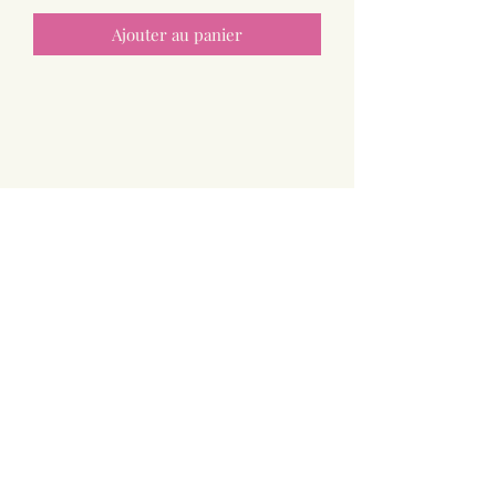
Ajouter au panier
Paniers Doux
greg.us@outlook.fr
0633795465
41 Impasse d'Andey
74800 Saint-Sixt
Haute Savoie