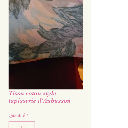
Tissu coton style
tapisserie d'Aubusson
Quantité
*