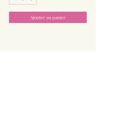
Ajouter au panier
Paniers Doux
greg.us@outlook.fr
0633795465
41 Impasse d'Andey
74800 Saint-Sixt
Haute Savoie